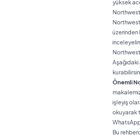
yüksek ace
Northwest'
Northwest i
üzerinden 
inceleyeli
Northwest 
Aşağıdaki 
kurabilirsin
Önemli N
makalemizd
işleyiş ola
okuyarak t
WhatsApp 
Bu rehberd