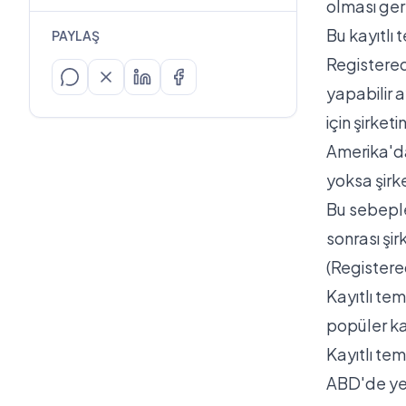
olması ger
Bu kayıtlı 
PAYLAŞ
Registered
yapabilir a
için şirketi
Amerika'da 
yoksa şirke
Bu sebepl
sonrası şir
(Registere
Kayıtlı te
popüler kay
Kayıtlı tem
ABD'de yen