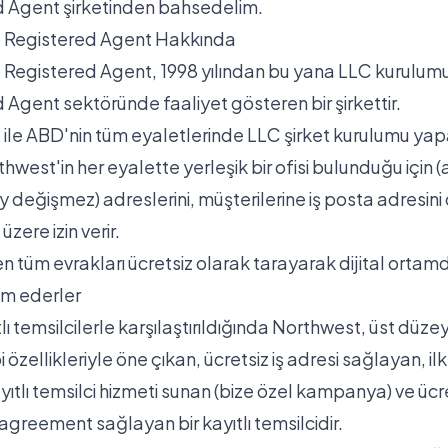
 Agent şirketinden bahsedelim.
 Registered Agent Hakkında
Registered Agent, 1998 yılından bu yana LLC kurulum
 Agent sektöründe faaliyet gösteren bir şirkettir.
ile ABD'nin tüm eyaletlerinde LLC şirket kurulumu yapab
hwest'in her eyalette yerleşik bir ofisi bulunduğu için (
y değişmez) adreslerini, müşterilerine iş posta adresini
zere izin verir.
n tüm evrakları ücretsiz olarak tarayarak dijital ortam
lim ederler
lı temsilcilerle karşılaştırıldığında Northwest, üst düze
 özellikleriyle öne çıkan, ücretsiz iş adresi sağlayan, ilk 
yıtlı temsilci hizmeti sunan (bize özel kampanya) ve ücr
agreement sağlayan bir kayıtlı temsilcidir.