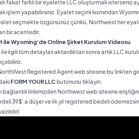
 fakat farklı bir eyalette LLC oluşturmak isterseniz ay
k işlem yapabilirsiniz. Eyalet seçimi kısmından Wyomi
 eyalet seçmekte özgürsünüz çünkü, Northwest her eyal
an bir acentedir.
 ile Wyoming'de Online Şirket Kurulum Videosu
le ilgili tüm detayları aktardıktan sonra artık LLC kuru
ebiliriz.
 NorthWest Registered Agent web sitesine
bu linkten
gi
daki
FORM YOUR LLC
butonunu tıklayın.
m
bağlantılı linkimizden
Northwest web sitesine eriştiği
deli 39$’ a düşer ve ilk yıl registered bedeli ödemezsin
azılıdır)