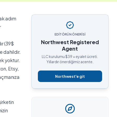
rak adım
r
EDITÖRÜN ÖNERISI
Northwest Registered
ır (39$
Agent
te
dahildir.
LLC kurulumu $39 + eyalet ücreti.
ek yoktur.
Yıllardır önerdiğimiz acente.
on, Etsy,
 açmanıza
Northwest'e git
irketin
izin