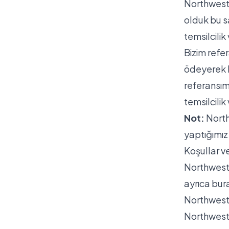
Northwest 
olduk bu sa
temsilcilik
Bizim refer
ödeyerek L
referansımı
temsilcilik
Not:
North
yaptığımız
Koşullar v
Northwest 
ayrıca
bur
Northwest
Northwest 