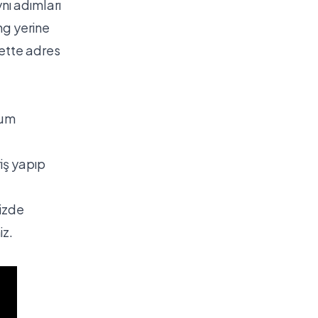
nı adımları
ng yerine
ette adres
lum
riş yapıp
nizde
iz.