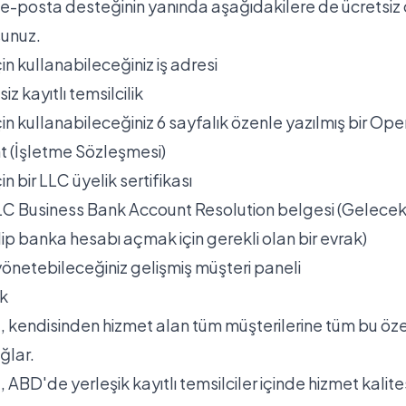
 e-posta desteğinin yanında aşağıdakilere de ücretsiz
sunuz.
için kullanabileceğiniz iş adresi
tsiz kayıtlı temsilcilik
için kullanabileceğiniz 6 sayfalık özenle yazılmış bir Op
 (İşletme Sözleşmesi)
çin bir LLC üyelik sertifikası
LC Business Bank Account Resolution belgesi (Gelece
ip banka hesabı açmak için gerekli olan bir evrak)
 yönetebileceğiniz gelişmiş müşteri paneli
ek
 kendisinden hizmet alan tüm müşterilerine tüm bu özel
ğlar.
ABD'de yerleşik kayıtlı temsilciler içinde hizmet kalite