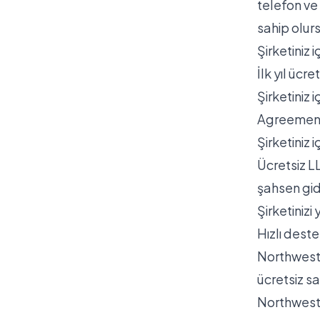
telefon ve
sahip olur
Şirketiniz 
İlk yıl ücre
Şirketiniz 
Agreement
Şirketiniz i
Ücretsiz L
şahsen gid
Şirketinizi
Hızlı dest
Northwest,
ücretsiz sa
Northwest, 