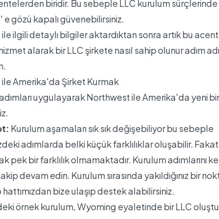
ntelerden biridir. Bu sebeple LLC kurulum sürçlerinde
 e gözü kapalı güvenebilirsiniz.
le ilgili detaylı bilgiler aktardıktan sonra artık bu acen
hizmet alarak bir LLC şirkete nasıl sahip olunur adım a
m.
ile Amerika'da Şirket Kurmak
adımları uygulayarak Northwest ile Amerika'da yeni bir
iz.
ot:
Kurulum aşamaları sık sık değişebiliyor bu sebeple
eki adımlarda belki küçük farklılıklar oluşabilir. Faka
rak pek bir farklılık olmamaktadır. Kurulum adımlarını k
akip devam edin. Kurulum sırasında yakıldığınız bir nok
hattımızdan
bize ulaşıp destek alabilirsiniz.
eki örnek kurulum, Wyoming eyaletinde bir LLC oluşt