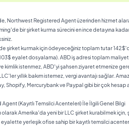
de,
Northwest Registered Agent
üzerinden hizmet ala
ng'de bir şirket kurma sürecini en ince detayına kada
iniz.
 şirket kurmak için ödeyeceğiniz toplam tutar 142$'d
103$ eyalet dosyalama). ABD iş adresi toplam
maliye
e kimlik istenmez, ABD'yi şahsen ziyaret etmenize ger
C'ler yıllık bakım istemez, vergi avantajı sağlar. Amaz
ay, Shopify, Mercurybank ve Paypal gibi bir çok hesap
Agent (Kayıtlı Temsilci Acenteleri) İle İlgili Genel Bilgi
 olarak Amerika'da yeni bir LLC şirket kurabilmek için, ş
eyalette yerleşik ofise sahip bir kayıtlı temsilci acenten