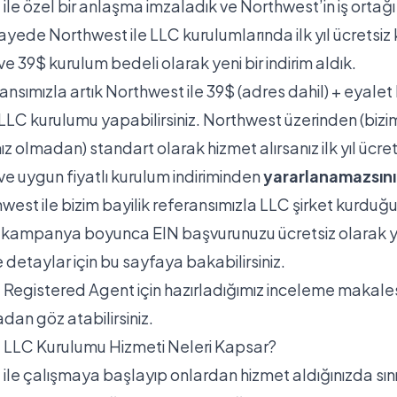
ile özel bir anlaşma imzaladık ve Northwest’in iş ortağ
yede Northwest ile LLC kurulumlarında ilk yıl ücretsiz k
 ve 39$ kurulum bedeli olarak yeni bir indirim aldık.
ansımızla artık Northwest ile 39$ (adres dahil) + eyalet
LC kurulumu yapabilirsiniz. Northwest üzerinden (bizi
z olmadan) standart olarak hizmet alırsanız ilk yıl ücrets
 ve uygun fiyatlı kurulum indiriminden
yararlanamazsını
west ile bizim bayilik referansımızla LLC şirket kurdu
 kampanya boyunca EIN başvurunuzu ücretsiz olarak y
e detaylar için
bu sayfaya
bakabilirsiniz.
Registered Agent için hazırladığımız inceleme makale
adan
göz atabilirsiniz.
 LLC Kurulumu Hizmeti Neleri Kapsar?
ile çalışmaya başlayıp onlardan hizmet aldığınızda sını