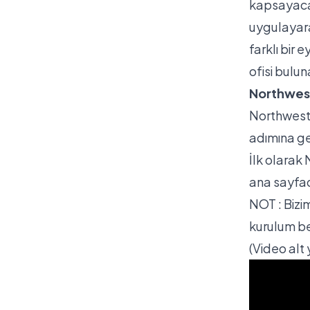
kapsayacak
uygulayara
farklı bir
ofisi bulun
Northwest
Northwest i
adımına geç
İlk olarak
ana sayfa
NOT : Bizi
kurulum be
(Video alt y