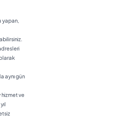
u yapan,
ilirsiniz.
adresleri
 olarak
da aynı gün
y hizmet ve
yıl
etsiz