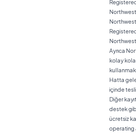
Registered
Northwest
Northwest 
Registered
Northwest 
Ayrıca Nort
kolay kola
kullanmak ü
Hatta gele
içinde tes
Diğer kayıt
destek gibi
ücretsiz ka
operating 