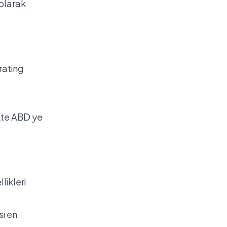
 olarak
erating
kte ABD ye
likleri
si en