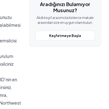
Aradığınızı Bulamıyor
Musunuz?
runuzu
Akıllı keşif aracımızla binlerce makale
arasından size en uygun olanı bulun.
kalabilmesi
Keşfetmeye Başla
emsilcisi
kurulum
silciniz
BD'nin en
rsiniz
.
onra,
, Northwest