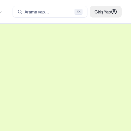
Arama yap...
Giriş Yap
⌘
K