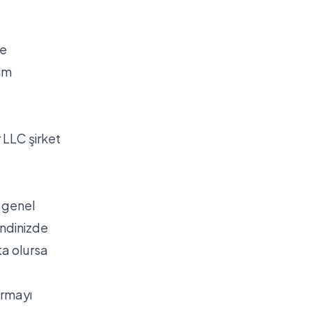
te
dım
 LLC şirket
t genel
endinizde
ta olursa
urmayı