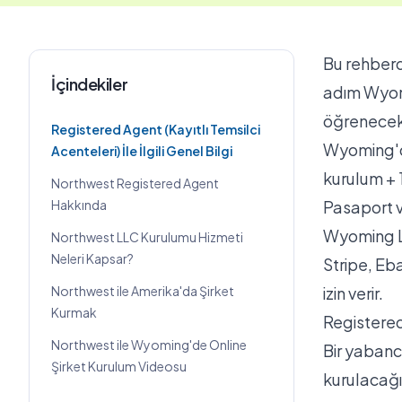
Bu rehber
İçindekiler
adım Wyomi
öğreneceks
Registered Agent (Kayıtlı Temsilci
Wyoming'de
Acenteleri) İle İlgili Genel Bilgi
kurulum + 
Northwest Registered Agent
Hakkında
Pasaport v
Wyoming LL
Northwest LLC Kurulumu Hizmeti
Neleri Kapsar?
Stripe, Eb
Northwest ile Amerika'da Şirket
izin verir.
Kurmak
Registered 
Northwest ile Wyoming'de Online
Bir yabancı
Şirket Kurulum Videosu
kurulacağı 