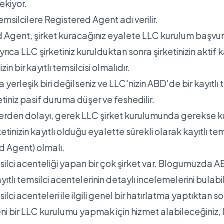
ekiyor.
temsilcilere Registered Agent adı verilir.
 Agent, şirket kuracağınız eyalete LLC kurulum başvu
yrıca LLC şirketiniz kurulduktan sonra şirketinizin aktif 
nizin bir kayıtlı temsilcisi olmalıdır.
yerleşik biri değilseniz ve LLC'nizin ABD'de bir kayıtlı t
tiniz pasif duruma düşer ve feshedilir.
erden dolayı, gerek LLC şirket kurulumunda gerekse 
ketinizin kayıtlı olduğu eyalette sürekli olarak kayıtlı tem
d Agent) olmalı.
msilci acenteliği yapan bir çok şirket var. Blogumuzda A
ıtlı temsilci acentelerinin
detaylı incelemelerini bulabili
silci acenteleri ile ilgili genel bir hatırlatma yaptıktan s
i bir LLC kurulumu yapmak için hizmet alabileceğiniz