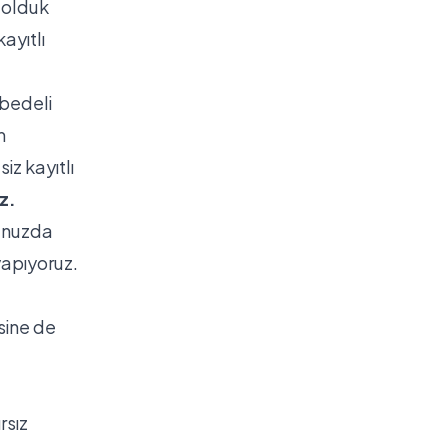
ı olduk
ayıtlı
 bedeli
m
iz kayıtlı
z.
ğunuzda
apıyoruz.
sine de
rsız