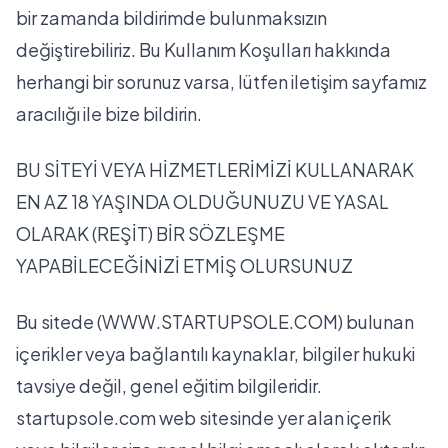
bir zamanda bildirimde bulunmaksızın
değiştirebiliriz. Bu Kullanım Koşulları hakkında
herhangi bir sorunuz varsa, lütfen
iletişim sayfamız
aracılığı ile bize bildirin.
BU SİTEYİ VEYA HİZMETLERİMİZİ KULLANARAK
EN AZ 18 YAŞINDA OLDUĞUNUZU VE YASAL
OLARAK (REŞİT) BİR SÖZLEŞME
YAPABİLECEĞİNİZİ ETMİŞ OLURSUNUZ
Bu sitede (WWW.STARTUPSOLE.COM) bulunan
içerikler veya bağlantılı kaynaklar, bilgiler hukuki
tavsiye değil, genel eğitim bilgileridir.
startupsole.com web sitesinde yer alan içerik