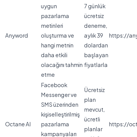
uygun
7 günlük
pazarlama
ücretsiz
metinleri
deneme,
Anyword
oluşturma ve
aylık 39
https://a
hangi metnin
dolardan
daha etkili
başlayan
olacağını tahmin
fiyatlarla
etme
Facebook
Ücretsiz
Messenger ve
plan
SMS üzerinden
mevcut,
kişiselleştirilmiş
ücretli
Octane AI
pazarlama
https://oc
planlar
kampanyaları