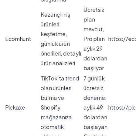
Ücretsiz
Kazançlı niş
plan
ürünleri
mevcut,
keşfetme,
Ecomhunt
Pro plan
https://e
günlük ürün
aylık 29
önerileri, detaylı
dolardan
ürün analizleri
başlıyor
TikTok'ta trend
7 günlük
olan ürünleri
ücretsiz
bulma ve
deneme,
Pickaxe
Shopify
aylık 49
https://pi
mağazanıza
dolardan
otomatik
başlayan