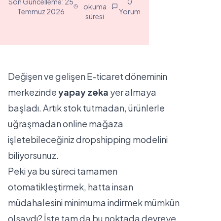
Son Güncelleme:
25
0
okuma
Temmuz 2026
Yorum
süresi
Değişen ve gelişen E-ticaret döneminin
merkezinde
yapay zeka
yer almaya
başladı. Artık stok tutmadan, ürünlerle
uğraşmadan online mağaza
işletebileceğiniz dropshipping modelini
biliyorsunuz.
Peki ya bu süreci tamamen
otomatikleştirmek, hatta insan
müdahalesini minimuma indirmek mümkün
olsaydı? İşte tam da bu noktada devreye