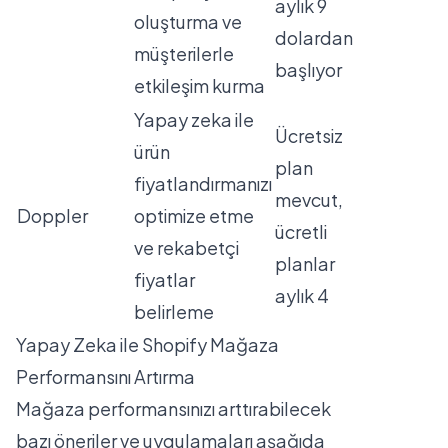
aylık 9
oluşturma ve
dolardan
müşterilerle
başlıyor
etkileşim kurma
Yapay zeka ile
Ücretsiz
ürün
plan
fiyatlandırmanızı
mevcut,
Doppler
optimize etme
ücretli
ve rekabetçi
planlar
fiyatlar
aylık 4
belirleme
Yapay Zeka ile Shopify Mağaza
Performansını Artırma
Mağaza performansınızı arttırabilecek
bazı öneriler ve uygulamaları aşağıda