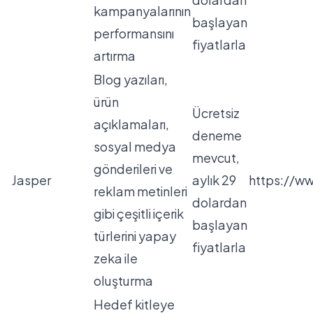
kampanyalarının
başlayan
performansını
fiyatlarla
artırma
Blog yazıları,
ürün
Ücretsiz
açıklamaları,
deneme
sosyal medya
mevcut,
gönderileri ve
Jasper
aylık 29
https://ww
reklam metinleri
dolardan
gibi çeşitli içerik
başlayan
türlerini yapay
fiyatlarla
zeka ile
oluşturma
Hedef kitleye