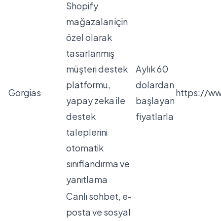
Shopify
mağazaları için
özel olarak
tasarlanmış
müşteri destek
Aylık 60
platformu,
dolardan
Gorgias
https://w
yapay zeka ile
başlayan
destek
fiyatlarla
taleplerini
otomatik
sınıflandırma ve
yanıtlama
Canlı sohbet, e-
posta ve sosyal