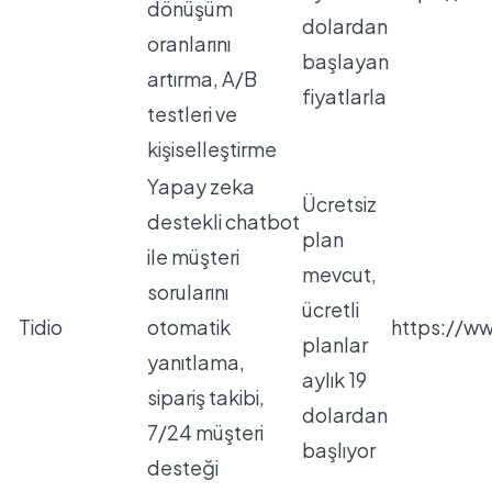
dönüşüm
dolardan
oranlarını
başlayan
artırma, A/B
fiyatlarla
testleri ve
kişiselleştirme
Yapay zeka
Ücretsiz
destekli chatbot
plan
ile müşteri
mevcut,
sorularını
ücretli
Tidio
otomatik
https://ww
planlar
yanıtlama,
aylık 19
sipariş takibi,
dolardan
7/24 müşteri
başlıyor
desteği