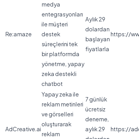
medya
entegrasyonları
Aylık 29
ile müşteri
dolardan
Re:amaze
destek
https://w
başlayan
süreçlerini tek
fiyatlarla
bir platformda
yönetme, yapay
zeka destekli
chatbot
Yapay zeka ile
7 günlük
reklam metinleri
ücretsiz
ve görselleri
deneme,
oluşturarak
AdCreative.ai
aylık 29
https://adc
reklam
dolardan