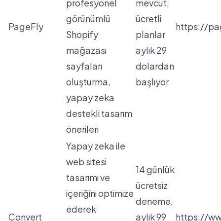
profesyonel
mevcut,
görünümlü
ücretli
PageFly
https://pa
Shopify
planlar
mağazası
aylık 29
sayfaları
dolardan
oluşturma,
başlıyor
yapay zeka
destekli tasarım
önerileri
Yapay zeka ile
web sitesi
14 günlük
tasarımı ve
ücretsiz
içeriğini optimize
deneme,
ederek
Convert
aylık 99
https://w