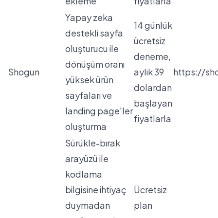
ekleme
fiyatlarla
Yapay zeka
14 günlük
destekli sayfa
ücretsiz
oluşturucu ile
deneme,
dönüşüm oranı
Shogun
aylık 39
https://s
yüksek ürün
dolardan
sayfaları ve
başlayan
landing page'ler
fiyatlarla
oluşturma
Sürükle-bırak
arayüzü ile
kodlama
bilgisine ihtiyaç
Ücretsiz
duymadan
plan