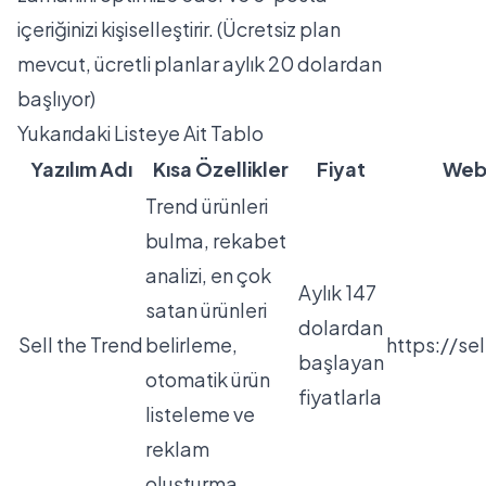
içeriğinizi kişiselleştirir. (Ücretsiz plan
mevcut, ücretli planlar aylık 20 dolardan
başlıyor)
Yukarıdaki Listeye Ait Tablo
Yazılım Adı
Kısa Özellikler
Fiyat
Web 
Trend ürünleri
bulma, rekabet
analizi, en çok
Aylık 147
satan ürünleri
dolardan
Sell the Trend
belirleme,
https://se
başlayan
otomatik ürün
fiyatlarla
listeleme ve
reklam
oluşturma