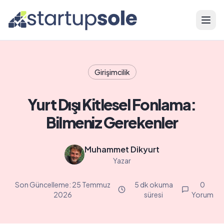
Menü
Girişimcilik
Yurt Dışı Kitlesel Fonlama:
Bilmeniz Gerekenler
Muhammet Dikyurt
Yazar
Son Güncelleme:
25 Temmuz
5 dk okuma
0
2026
süresi
Yorum