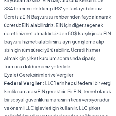
kaydolamazsınız. EIN başvurusunu kendiniz de
SS4 formunu doldurup IRS' ye faxlayabilirsiniz.
Ücretsiz EIN Başvurusu rehberinden
faydalanarak
ücretsiz EIN alabilirsiniz. EIN için diğer seçenek
ücretli hizmet almaktır bizden 50$ karşılığında EIN
başvuru hizmeti alabilirsiniz aynı gün işleme alıp
sizin için tüm süreci yürütebiliriz. Ücretli hizmet
almak için şirket kurulum sonrasında
sipariş
formunu
doldurmanız yeterlidir.
Eyalet Gereksinimleri ve Vergiler
Federal Vergiler :
LLC'lerin hepsi federal bir vergi
kimlik numarası EIN gerektirir. Bir EIN, temel olarak
bir sosyal güvenlik numarasının ticari versiyonudur
ve önemli LLC işlevleri için kullanılır. LLC şirket