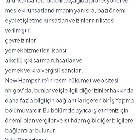
türü lisansa tabi olabilir. Aşağıda profesyonel ve
mesleki ruhsatlandırmanın yanı sıra, bazı önemli
eyalet işletme ruhsatları ve izinlerinin listesi
verilmiştir.
çevre izinleri
yemek hizmetleri lisansı
alkollü içki satma ruhsatları ve
yemek ve kira vergisi lisansları.
New Hampshire'ın resmi hükümet web sitesi
nh.gov'da, bunlar ve işle ilgili diğer izinler hakkında
daha fazla bilgi için bağlantılar içeren bir İş Yapma
bölümü vardır. Bu bölümde ayrıca işletmeniz için
önemli olan vergiler ve istihdam gibi diğer bilgilere
bağlantılar bulunur.