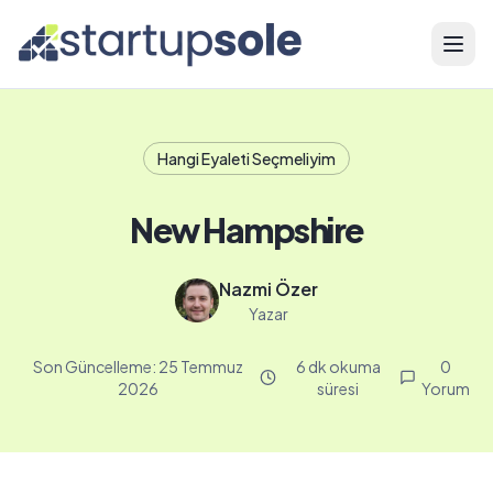
Menü
Hangi Eyaleti Seçmeliyim
New Hampshire
Nazmi Özer
Yazar
Son Güncelleme:
25 Temmuz
6 dk okuma
0
2026
süresi
Yorum