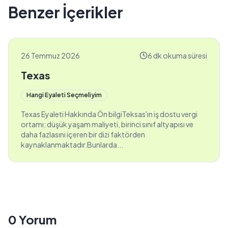
Benzer İçerikler
26 Temmuz 2026
6 dk okuma süresi
Texas
Hangi Eyaleti Seçmeliyim
Texas Eyaleti Hakkında Ön bilgiTeksas'ın iş dostu vergi
ortamı; düşük yaşam maliyeti, birinci sınıf altyapısı ve
daha fazlasını içeren bir dizi faktörden
kaynaklanmaktadır.Bunlarda...
0
Yorum