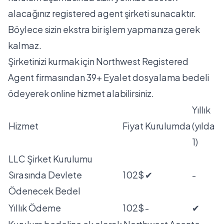
alacağınız registered agent şirketi sunacaktır.
Böylece sizin ekstra bir işlem yapmanıza gerek
kalmaz.
Şirketinizi kurmak için Northwest Registered
Agent firmasından 39+ Eyalet dosyalama bedeli
ödeyerek online hizmet alabilirsiniz.
Yıllık
Hizmet
Fiyat
Kurulumda
(yılda
1)
LLC Şirket Kurulumu
Sırasında Devlete
102$
✔
-
Ödenecek Bedel
Yıllık Ödeme
102$
-
✔