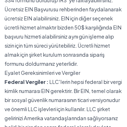
SS4 formunu doldurup IRS' ye faxlayabilirsiniz.
Ücretsiz EIN Başvurusu rehberinden
faydalanarak
ücretsiz EIN alabilirsiniz. EIN için diğer seçenek
ücretli hizmet almaktır bizden 50$ karşılığında EIN
başvuru hizmeti alabilirsiniz aynı gün işleme alıp
sizin için tüm süreci yürütebiliriz. Ücretli hizmet
almak için şirket kurulum sonrasında
sipariş
formunu
doldurmanız yeterlidir.
Eyalet Gereksinimleri ve Vergiler
Federal Vergiler :
LLC'lerin hepsi federal bir vergi
kimlik numarası EIN gerektirir. Bir EIN, temel olarak
bir sosyal güvenlik numarasının ticari versiyonudur
ve önemli LLC işlevleri için kullanılır. LLC şirket
gelirinizi Amerika vatandaşlarından sağlıyorsanız