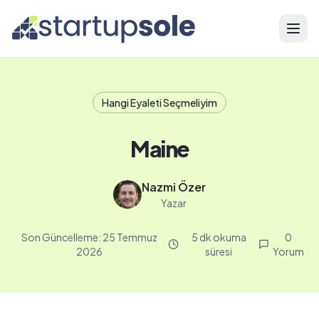
Menü
Hangi Eyaleti Seçmeliyim
Maine
Nazmi Özer
Yazar
Son Güncelleme:
25 Temmuz
5 dk okuma
0
2026
süresi
Yorum