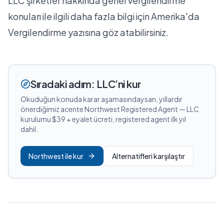
LLC şirketler hakkında genel vergilendirme
konuları ile ilgili daha fazla bilgi için
Amerika'da
Vergilendirme
yazısına göz atabilirsiniz.
Sıradaki adım: LLC’ni kur
Okuduğun konuda karar aşamasındaysan, yıllardır
önerdiğimiz acente Northwest Registered Agent — LLC
kurulumu $39 + eyalet ücreti, registered agent ilk yıl
dahil.
Northwest ile kur
Alternatifleri karşılaştır