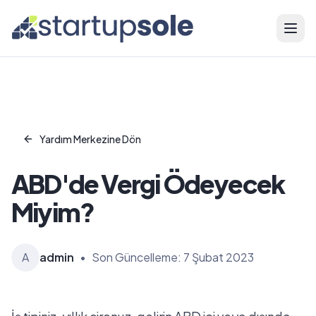
Menü
Yardım Merkezine Dön
ABD'de Vergi Ödeyecek
Miyim?
A
admin
•
Son Güncelleme:
7 Şubat 2023