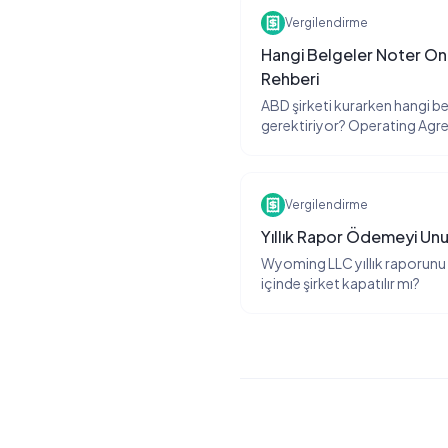
Vergilendirme
Hangi Belgeler Noter Ona
Rehberi
ABD şirketi kurarken hangi be
gerektiriyor? Operating Ag
gibi belgeler için noter gerek
onayı alırız? Bu soruyu son 6
sordu.
Vergilendirme
Yıllık Rapor Ödemeyi Un
Wyoming LLC yıllık raporun
içinde şirket kapatılır mı?