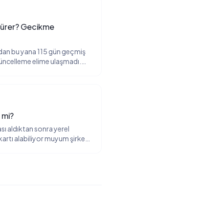
Sürer? Gecikme
'dan bu yana 115 gün geçmiş
 güncelleme elime ulaşmadı.
 ITIN formum işlendi mi ne
yda 12+ farklı müşterimiz
r mi?
sı aldıktan sonra yerel
artı alabiliyor muyum şirket