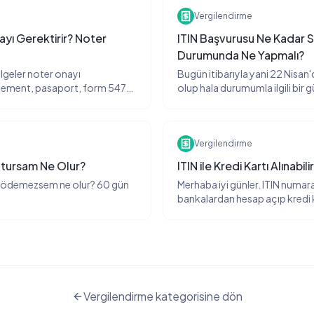
Vergilendirme
yı Gerektirir? Noter
ITIN Başvurusu Ne Kadar 
Durumunda Ne Yapmalı?
lgeler noter onayı
Bugün itibarıyla yani 22 Nisan
reement, pasaport, form 5472
olup hala durumumla ilgili bir
li mi? Türkiye'den nasıl noter
ITIN başvurusu ne kadar sürer?
 ayda 10+ farklı müşterimiz
yapmalıyım? Bu soruyu son 6 a
sordu.
Vergilendirme
utursam Ne Olur?
ITIN ile Kredi Kartı Alınabili
u ödemezsem ne olur? 60 gün
Merhaba iyi günler. ITIN numara
bankalardan hesap açıp kredi k
üzerine.
Vergilendirme
kategorisine dön