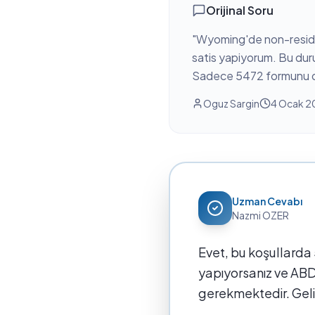
Orijinal Soru
"
Wyoming'de non-residen
satis yapiyorum. Bu duru
Sadece 5472 formunu do
Oguz Sargin
4 Ocak 2
Uzman Cevabı
Nazmi OZER
Evet, bu koşullarda
yapıyorsanız ve ABD
gerekmektedir. Geli