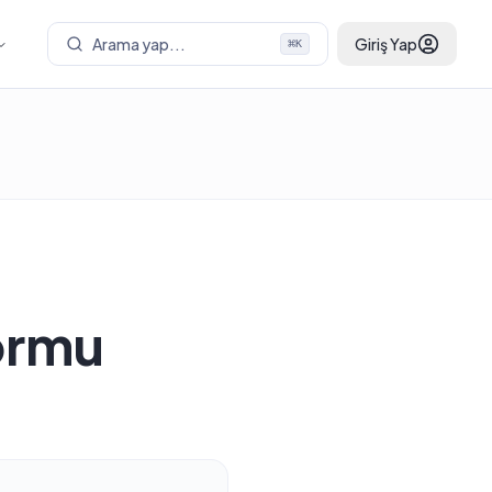
Arama yap...
Giriş Yap
⌘
K
Formu