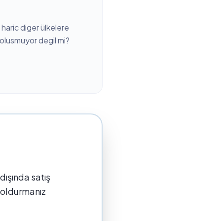
aric diger ülkelere
 olusmuyor degil mi?
dışında satış
 doldurmanız