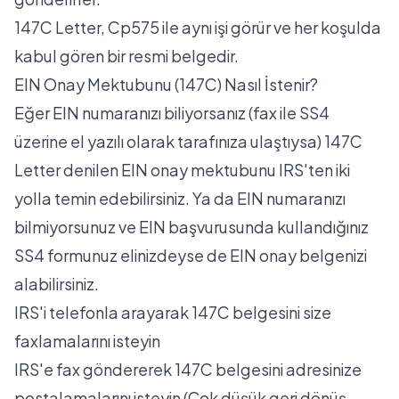
147C Letter, Cp575 ile aynı işi görür ve her koşulda
kabul gören bir resmi belgedir.
EIN Onay Mektubunu (147C) Nasıl İstenir?
Eğer EIN numaranızı biliyorsanız (fax ile SS4
üzerine el yazılı olarak tarafınıza ulaştıysa) 147C
Letter denilen EIN onay mektubunu IRS'ten iki
yolla temin edebilirsiniz. Ya da EIN numaranızı
bilmiyorsunuz ve EIN başvurusunda kullandığınız
SS4 formunuz elinizdeyse de EIN onay belgenizi
alabilirsiniz.
IRS'i telefonla arayarak 147C belgesini size
faxlamalarını isteyin
IRS'e fax göndererek 147C belgesini adresinize
postalamalarını isteyin (Çok düşük geri dönüş