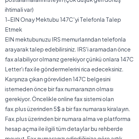
ihtimali var)
1-EIN Onay Mektubu 147C'yi Telefonla Talep
Etmek
EIN mektubunuzu IRS memurlarından telefonla
arayarak talep edebilirsiniz. IRS'i aramadan önce
fax alabiliyor olmanız gerekiyor çünkü onlara 147C
Letter'ı fax ile göndermelerini rica edeceksiniz.
Karşınıza çıkan görevliden 147C belgesini
istemeden önce bir fax numaranızın olması
gerekiyor. Öncelikle online fax sistemi olan
fax.plus
üzerinden 5$ a bir fax numarası kiralayın.
Fax.plus üzerinden bir numara alma ve platforma
hesap açma ile ilgili tüm detaylar
bu rehberde
mevcut. Fax numaranızı edindiğinize göre artık