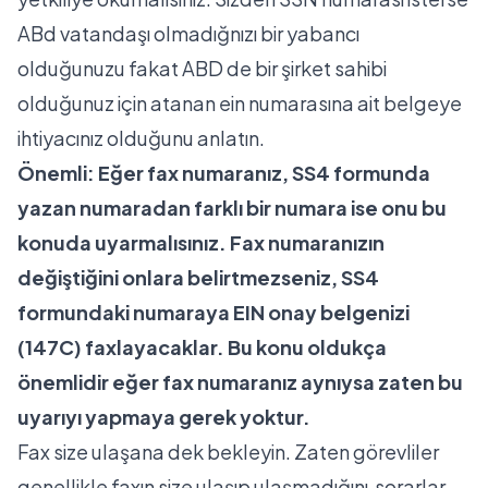
ABd vatandaşı olmadığnızı bir yabancı
olduğunuzu fakat ABD de bir şirket sahibi
olduğunuz için atanan ein numarasına ait belgeye
ihtiyacınız olduğunu anlatın.
Önemli:
Eğer fax numaranız, SS4 formunda
yazan numaradan farklı bir numara ise onu bu
konuda uyarmalısınız. Fax numaranızın
değiştiğini onlara belirtmezseniz, SS4
formundaki numaraya EIN onay belgenizi
(147C) faxlayacaklar. Bu konu oldukça
önemlidir eğer fax numaranız aynıysa zaten bu
uyarıyı yapmaya gerek yoktur.
Fax size ulaşana dek bekleyin. Zaten görevliler
genellikle faxın size ulaşıp ulaşmadığını sorarlar