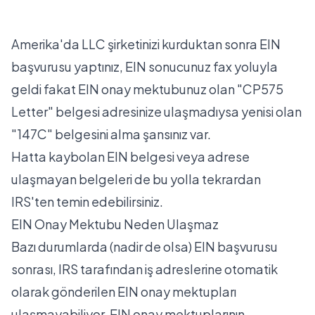
Amerika'da LLC şirketinizi kurduktan sonra EIN
başvurusu yaptınız, EIN sonucunuz fax yoluyla
geldi fakat EIN onay mektubunuz olan "CP575
Letter" belgesi adresinize ulaşmadıysa yenisi olan
"147C" belgesini alma şansınız var.
Hatta kaybolan EIN belgesi veya adrese
ulaşmayan belgeleri de bu yolla tekrardan
IRS'ten temin edebilirsiniz.
EIN Onay Mektubu Neden Ulaşmaz
Bazı durumlarda (nadir de olsa) EIN başvurusu
sonrası, IRS tarafından iş adreslerine otomatik
olarak gönderilen EIN onay mektupları
ulaşmayabiliyor. EIN onay mektuplarının