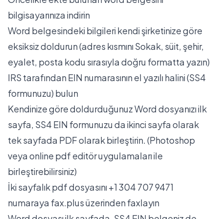
bilgisayarınıza indirin
Word belgesindeki bilgileri kendi şirketinize göre
eksiksiz doldurun (adres kısmını Sokak, süit, şehir,
eyalet, posta kodu sırasıyla doğru formatta yazın)
IRS tarafından EIN numarasının el yazılı halini (SS4
formunuzu) bulun
Kendinize göre doldurduğunuz Word dosyanızı ilk
sayfa, SS4 EIN formunuzu da ikinci sayfa olarak
tek sayfada PDF olarak birleştirin. (Photoshop
veya online pdf editör uygulamaları ile
birleştirebilirsiniz)
İki sayfalık pdf dosyasını +1 304 707 9471
numaraya fax.plus üzerinden faxlayın
Word dosyası ilk sayfada, SS4 EIN belgeniz de