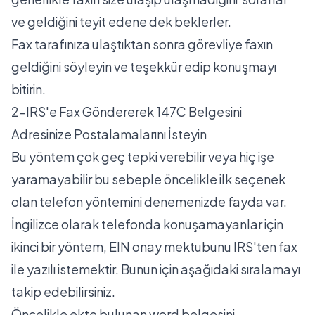
ve geldiğini teyit edene dek beklerler.
Fax tarafınıza ulaştıktan sonra görevliye faxın
geldiğini söyleyin ve teşekkür edip konuşmayı
bitirin.
2-IRS'e Fax Göndererek 147C Belgesini
Adresinize Postalamalarını İsteyin
Bu yöntem çok geç tepki verebilir veya hiç işe
yaramayabilir bu sebeple öncelikle ilk seçenek
olan telefon yöntemini denemenizde fayda var.
İngilizce olarak telefonda konuşamayanlar için
ikinci bir yöntem, EIN onay mektubunu IRS'ten fax
ile yazılı istemektir. Bunun için aşağıdaki sıralamayı
takip edebilirsiniz.
Öncelikle
ekte bulunan word belgesini