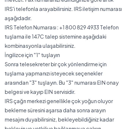
IRS'i telefonla arayabilirsiniz. IRS iletişim numarası
aşağıdadır.
IRS Telefon Numarası :
+1 800 829 4933
Telefon
tuşlama ile 147C talep sistemine aşağıdaki
kombinasyonla ulaşabilirsiniz.
İngilizce için "1" tuşlayın
Sonra telesekreter bir çok yönlendirme için
tuşlama yapmanızı isteyecek seçenekler
arasından "3" tuşlayın. Bu "3" numarası EIN onay
belgesi ve kayıp EIN servisidir.
IRS çağrı merkezi genellikle çok yoğun oluyor
bekleme süresini aşarsa daha sonra arayın
mesajını duyabilirsiniz, bekleyebildiğiniz kadar
bekleyin ve yetkiliye bağlanmaya çalışın.