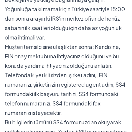
Yoğunluğa takılmamak için Türkiye saatiyle 15:00
dan sonra arayın ki IRS'in merkez ofisinde henüz
sabahın ilk saatleri olduğu için daha az yoğunluk
olma ihtimali var.
Müşteri temsilcisine ulaştıktan sonra; Kendisine,
EIN onay mektubuna ihtiyacınız olduğunu ve bu
konuda yardıma ihtiyacınız olduğunu anlatın.
Telefondaki yetkili sizden ,şirket adını, ,EIN
numaranızı, şirketinizin registered agent adını, SS4
formundaki ilk başvuru tarihini, SS4 formundaki
telefon numaranızı, SS4 formundaki fax
numaranızı isteyecektir.
Bu bilgilerin tümünü SS4 formunuzdan okuyarak
yetkiliye okumalısınız. Sizden SSN numarası isterse