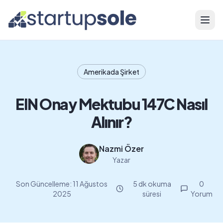
Menü
Amerikada Şirket
EIN Onay Mektubu 147C Nasıl
Alınır?
Nazmi Özer
Yazar
Son Güncelleme:
11 Ağustos
5 dk okuma
0
2025
süresi
Yorum