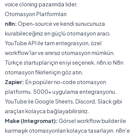
voice cloning pazarında lider.
Otomasyon Platformları
n8n
:
Open-source ve kendi sunucunuza
kurabileceğiniz en güçlü otomasyon aracı.
YouTube API ile tam entegrasyon, özel
workflow'lar ve sınırsız otomasyon mümkün.
Türkçe startuplar için en iyi seçenek.
n8n.io
N8n
otomasyon
fikirleri için göz atın.
Zapier:
En popüler no-code otomasyon
platformu. 5000+ uygulama entegrasyonu.
YouTube ile Google Sheets, Discord, Slack gibi
araçları kolayca bağlayabilirsiniz.
Make (Integromat):
Görsel workflow builder ile
karmaşık otomasyonları kolayca tasarlayın. n8n'e