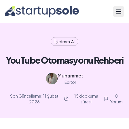
Menü
İşletme>AI
YouTube Otomasyonu Rehberi
Muhammet
Editör
Son Güncelleme:
11 Şubat
15 dk okuma
0
2026
süresi
Yorum