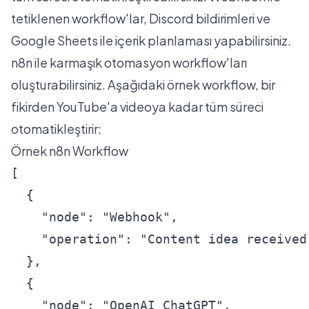
tetiklenen workflow'lar, Discord bildirimleri ve
Google Sheets ile içerik planlaması yapabilirsiniz.
n8n ile karmaşık otomasyon workflow'ları
oluşturabilirsiniz. Aşağıdaki örnek workflow, bir
fikirden YouTube'a videoya kadar tüm süreci
otomatikleştirir:
Örnek n8n Workflow
[

  {

    "node": "Webhook",

    "operation": "Content idea received 
  },

  {

    "node": "OpenAI ChatGPT",
