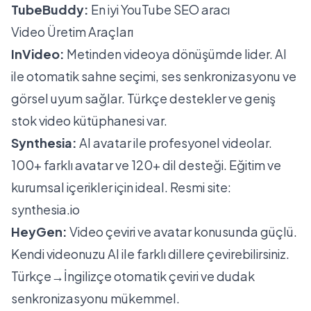
TubeBuddy:
En iyi YouTube SEO aracı
Video Üretim Araçları
InVideo:
Metinden videoya dönüşümde lider. AI
ile otomatik sahne seçimi, ses senkronizasyonu ve
görsel uyum sağlar. Türkçe destekler ve geniş
stok video kütüphanesi var.
Synthesia:
AI avatar ile profesyonel videolar.
100+ farklı avatar ve 120+ dil desteği. Eğitim ve
kurumsal içerikler için ideal. Resmi site:
synthesia.io
HeyGen:
Video çeviri ve avatar konusunda güçlü.
Kendi videonuzu AI ile farklı dillere çevirebilirsiniz.
Türkçe→İngilizçe otomatik çeviri ve dudak
senkronizasyonu mükemmel.