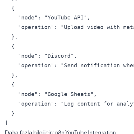
  {

    "node": "YouTube API",

    "operation": "Upload video with meta
  },

  {

    "node": "Discord",

    "operation": "Send notification when
  },

  {

    "node": "Google Sheets",

    "operation": "Log content for analyt
  }

]
Daha fazla bilgi için:
n8n YouTube Integration