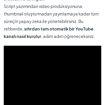
Script yazımından video prodüksiyonuna,
thumbnail oluşturmadan yayınlamaya kadar tüm
süreçlri yapay zeka ile yönetebilirsiniz. Bu
rehberde,
sıfırdan tam otomatik bir YouTube
kanalı nasıl kurulur
, adım adım öğreneceksiniz.