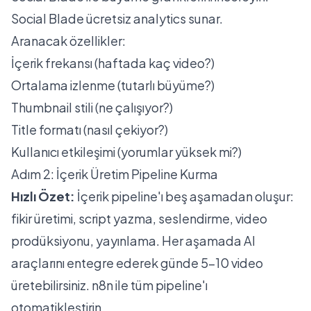
Social Blade
ücretsiz analytics sunar.
Aranacak özellikler:
İçerik frekansı (haftada kaç video?)
Ortalama izlenme (tutarlı büyüme?)
Thumbnail stili (ne çalışıyor?)
Title formatı (nasıl çekiyor?)
Kullanıcı etkileşimi (yorumlar yüksek mi?)
Adım 2: İçerik Üretim Pipeline Kurma
Hızlı Özet:
İçerik pipeline'ı beş aşamadan oluşur:
fikir üretimi, script yazma, seslendirme, video
prodüksiyonu, yayınlama. Her aşamada AI
araçlarını entegre ederek günde 5-10 video
üretebilirsiniz. n8n ile tüm pipeline'ı
otomatikleştirin.