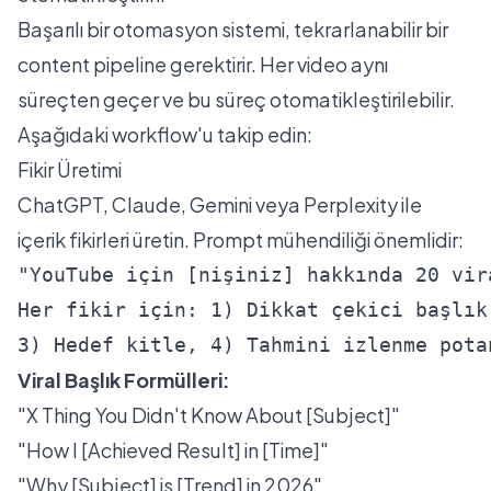
Başarılı bir otomasyon sistemi, tekrarlanabilir bir
content pipeline gerektirir. Her video aynı
süreçten geçer ve bu süreç otomatikleştirilebilir.
Aşağıdaki workflow'u takip edin:
Fikir Üretimi
ChatGPT, Claude, Gemini veya Perplexity ile
içerik fikirleri üretin. Prompt mühendiliği önemlidir:
"YouTube için [nişiniz] hakkında 20 vir
Her fikir için: 1) Dikkat çekici başlık
3) Hedef kitle, 4) Tahmini izlenme pota
Viral Başlık Formülleri:
"X Thing You Didn't Know About [Subject]"
"How I [Achieved Result] in [Time]"
"Why [Subject] is [Trend] in 2026"