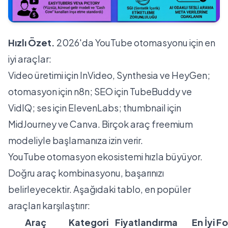
Hızlı Özet.
2026'da YouTube otomasyonu için en
iyi araçlar:
Video üretimi için InVideo, Synthesia ve HeyGen;
otomasyon için n8n; SEO için TubeBuddy ve
VidIQ; ses için ElevenLabs; thumbnail için
MidJourney ve Canva. Birçok araç freemium
modeliyle başlamanıza izin verir.
YouTube otomasyon ekosistemi hızla büyüyor.
Doğru araç kombinasyonu, başarınızı
belirleyecektir. Aşağıdaki tablo, en popüler
araçları karşılaştırır:
Araç
Kategori
Fiyatlandırma
En İyi Fo