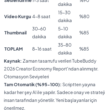
Seslendirme
1-3 saat
%90
dakika
15-30
Video Kurgu
4-8 saat
%80
dakika
30-60
5-10
Thumbnail
%85
dakika
dakika
35-80
TOPLAM
8-16 saat
%85
dakika
Kaynak:
Zaman tasarrufu verileri
TubeBuddy
2026 Creator Economy Report
'ndan alınmıştır.
Otomasyon Seviyeleri
Tam Otomatik (%95-100):
Scriptten yayına
kadar her şey AI ile yapılır. Sadece onay ve strateji
insan tarafından yönetilir. Yeni başlayanlar için
önerilmez.