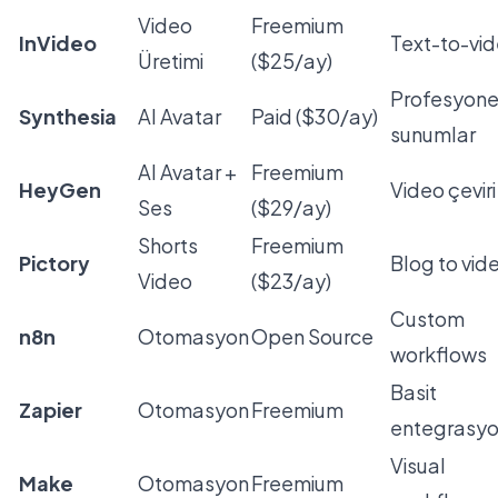
Video
Freemium
InVideo
Text-to-vi
Üretimi
($25/ay)
Profesyone
Synthesia
AI Avatar
Paid ($30/ay)
sunumlar
AI Avatar +
Freemium
HeyGen
Video çeviri
Ses
($29/ay)
Shorts
Freemium
Pictory
Blog to vid
Video
($23/ay)
Custom
n8n
Otomasyon
Open Source
workflows
Basit
Zapier
Otomasyon
Freemium
entegrasyo
Visual
Make
Otomasyon
Freemium