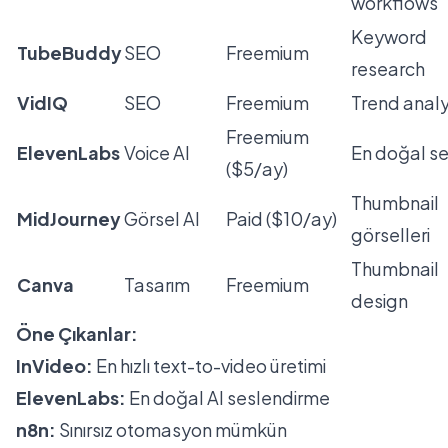
workflows
Keyword
TubeBuddy
SEO
Freemium
research
VidIQ
SEO
Freemium
Trend analy
Freemium
ElevenLabs
Voice AI
En doğal s
($5/ay)
Thumbnail
MidJourney
Görsel AI
Paid ($10/ay)
görselleri
Thumbnail
Canva
Tasarım
Freemium
design
Öne Çıkanlar:
InVideo:
En hızlı text-to-video üretimi
ElevenLabs:
En doğal AI seslendirme
n8n:
Sınırsız otomasyon mümkün