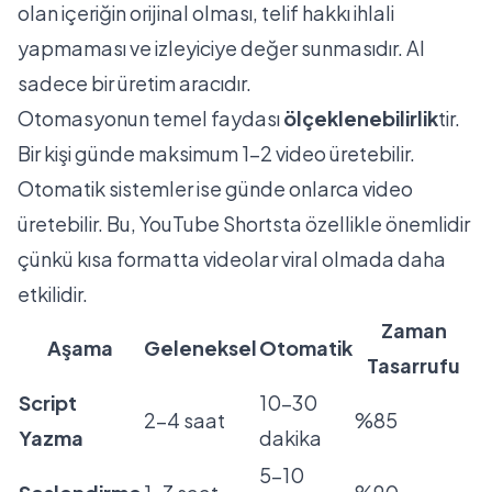
olan içeriğin orijinal olması, telif hakkı ihlali
yapmaması ve izleyiciye değer sunmasıdır. AI
sadece bir üretim aracıdır.
Otomasyonun temel faydası
ölçeklenebilirlik
tir.
Bir kişi günde maksimum 1-2 video üretebilir.
Otomatik sistemler ise günde onlarca video
üretebilir. Bu, YouTube Shortsta özellikle önemlidir
çünkü kısa formatta videolar viral olmada daha
etkilidir.
Zaman
Aşama
Geleneksel
Otomatik
Tasarrufu
Script
10-30
2-4 saat
%85
Yazma
dakika
5-10