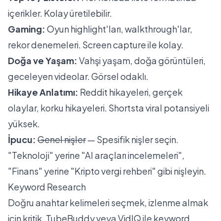
içerikler. Kolay üretilebilir.
Gaming:
Oyun highlight'ları, walkthrough'lar,
rekor denemeleri. Screen capture ile kolay.
Doğa ve Yaşam:
Vahşi yaşam, doğa görüntüleri,
geceleyen videolar. Görsel odaklı.
Hikaye Anlatımı:
Reddit hikayeleri, gerçek
olaylar, korku hikayeleri. Shortsta viral potansiyeli
yüksek.
İpucu:
Genel nişler
— Spesifik nişler seçin.
"Teknoloji" yerine "AI araçları incelemeleri",
"Finans" yerine "Kripto vergi rehberi" gibi nişleyin.
Keyword Research
Doğru anahtar kelimeleri seçmek, izlenme almak
için kritik. TubeBuddy veya VidIQ ile keyword