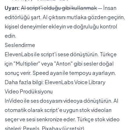
Uyarı:
AI script'i olduğu gibi kullanmak
— İnsan
editörlüğü şart. AI çıktısını mutlaka gözden geçirin,
kişisel deneyimler ekleyin ve doğruluğu kontrol
edin.
Seslendirme
ElevenLabs ile script'i sese dönüştürün. Türkçe
için "Multiplier" veya "Anton" gibi sesler doğal
sonuç verir. Speed ayarı ile tempoyu ayarlayın.
Daha fazla bilgi:
ElevenLabs Voice Library
Video Prodüksiyonu
InVideo ile ses dosyasını videoya dönüştürün. AI
otomatik olarak script'e uygun stok videoları
seçer ve sesi senkronize eder. Türkçe stok video
siteleri: Pexels, Pixabay (ücretsiz).