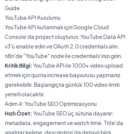
Guide
YouTube API Kurulumu
YouTube API kullanmak için Google Cloud
Console'da project oluşturun, YouTube Data API
v3'ü enable edin ve OAuth 2.0 credentials alın.
n8n'de "YouTube" node ile credentials'ınızı girin.
Kritik Bilgi:
YouTube API ile 1000+ video upload
etmek için quota increase başvurusu yapmanız
gerekebilir. Başlangıçta günlük 100 video limiti
yeterli olacaktır.
Adım 4: YouTube SEO Optimizasyonu
Hızlı Özet:
YouTube SEO üç sütuna dayanır:
metadata, engagement ve watch time. Title'da
anahtar kelime, description'da detaylı bilgi,