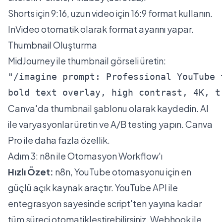
Shorts için 9:16, uzun video için 16:9 format kullanın.
InVideo otomatik olarak format ayarını yapar.
Thumbnail Oluşturma
MidJourney ile thumbnail görseli üretin:
"/imagine prompt: Professional YouTube 
bold text overlay, high contrast, 4K, t
Canva'da thumbnail şablonu olarak kaydedin. AI
ile varyasyonlar üretin ve A/B testing yapın.
Canva
Pro
ile daha fazla özellik.
Adım 3: n8n ile Otomasyon Workflow'ı
Hızlı Özet:
n8n, YouTube otomasyonu için en
güçlü açık kaynak araçtır. YouTube API ile
entegrasyon sayesinde script'ten yayına kadar
tüm süreci otomatikleştirebilirsiniz. Webhook ile