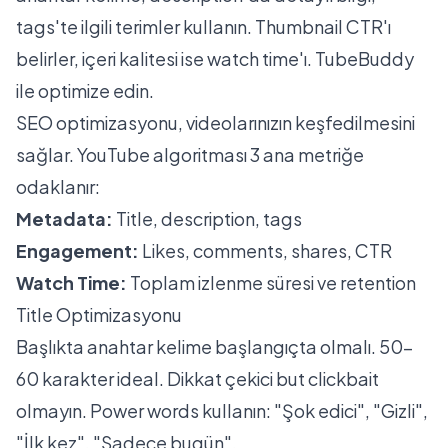
tags'te ilgili terimler kullanın. Thumbnail CTR'ı
belirler, içeri kalitesi ise watch time'ı. TubeBuddy
ile optimize edin.
SEO optimizasyonu, videolarınızın keşfedilmesini
sağlar. YouTube algoritması 3 ana metriğe
odaklanır:
Metadata:
Title, description, tags
Engagement:
Likes, comments, shares, CTR
Watch Time:
Toplam izlenme süresi ve retention
Title Optimizasyonu
Başlıkta anahtar kelime başlangıçta olmalı. 50-
60 karakter ideal. Dikkat çekici but clickbait
olmayın. Power words kullanın: "Şok edici", "Gizli",
"İlk kez", "Sadece bugün".