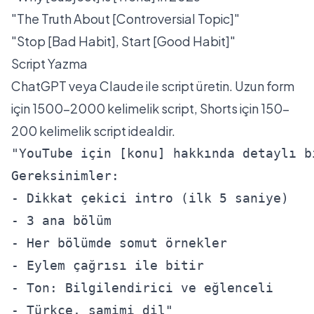
"The Truth About [Controversial Topic]"
"Stop [Bad Habit], Start [Good Habit]"
Script Yazma
ChatGPT veya Claude ile script üretin. Uzun form
için 1500-2000 kelimelik script, Shorts için 150-
200 kelimelik script idealdir.
"YouTube için [konu] hakkında detaylı bi
Gereksinimler:

- Dikkat çekici intro (ilk 5 saniye)

- 3 ana bölüm

- Her bölümde somut örnekler

- Eylem çağrısı ile bitir

- Ton: Bilgilendirici ve eğlenceli

- Türkçe, samimi dil"