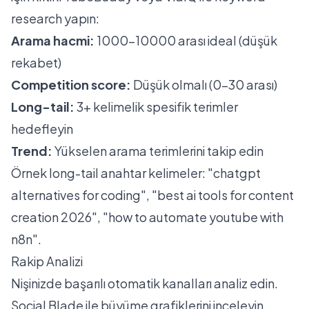
research yapın:
Arama hacmi:
1000-10000 arası ideal (düşük
rekabet)
Competition score:
Düşük olmalı (0-30 arası)
Long-tail:
3+ kelimelik spesifik terimler
hedefleyin
Trend:
Yükselen arama terimlerini takip edin
Örnek long-tail anahtar kelimeler: "chatgpt
alternatives for coding", "best ai tools for content
creation 2026", "how to automate youtube with
n8n".
Rakip Analizi
Nişinizde başarılı otomatik kanalları analiz edin.
Social Blade ile büyüme grafiklerini inceleyin.