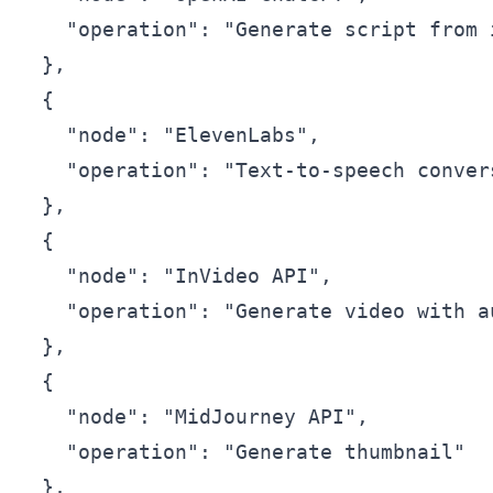
    "operation": "Generate script from i
  },

  {

    "node": "ElevenLabs",

    "operation": "Text-to-speech convers
  },

  {

    "node": "InVideo API",

    "operation": "Generate video with au
  },

  {

    "node": "MidJourney API",

    "operation": "Generate thumbnail"

  },
