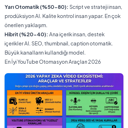
Yarı Otomatik (%50-80):
Script ve strateji insan,
prodüksiyon AI. Kalite kontrol insan yapar. En çok
önerilen yaklaşım.
Hibrit (%20-40):
Ana içerik insan, destek
içerikler AI. SEO, thumbnail, caption otomatik.
Büyük kanalların kullandığı model.
En İyi YouTube Otomasyon Araçları 2026