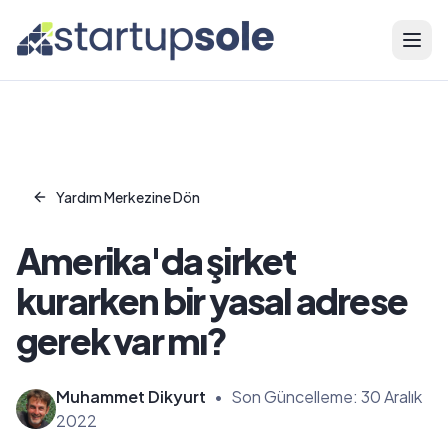
Menü
Yardım Merkezine Dön
Amerika'da şirket
kurarken bir yasal adrese
gerek var mı?
Muhammet Dikyurt
•
Son Güncelleme:
30 Aralık
2022