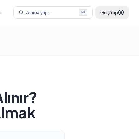
Arama yap...
Giriş Yap
⌘
K
lınır?
Almak