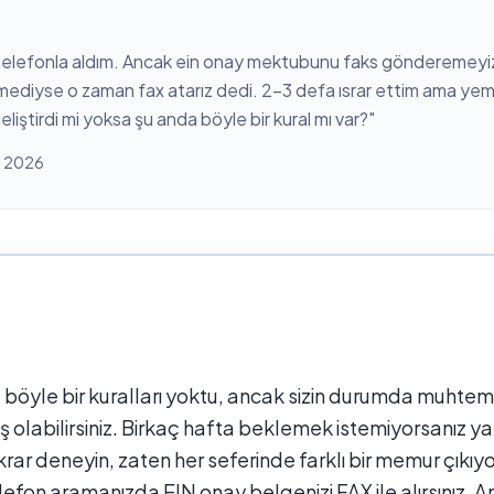
elefonla aldım. Ancak ein onay mektubunu faks gönderemeyiz
mediyse o zaman fax atarız dedi. 2-3 defa ısrar ettim ama ye
ştirdi mi yoksa şu anda böyle bir kural mı var?
"
k 2026
 böyle bir kuralları yoktu, ancak sizin durumda muhtem
olabilirsiniz. Birkaç hafta beklemek istemiyorsanız ya
krar deneyin, zaten her seferinde farklı bir memur çıkıy
fon aramanızda EIN onay belgenizi FAX ile alırsınız. An