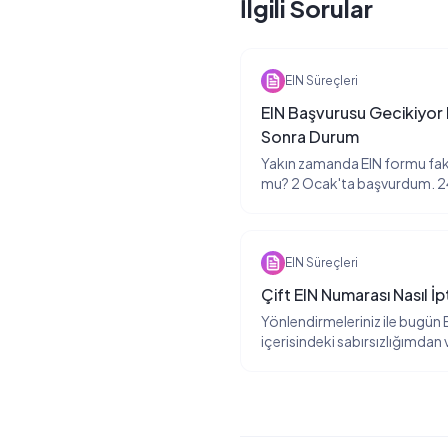
İlgili Sorular
EIN Süreçleri
EIN Başvurusu Gecikiyor
Sonra Durum
Yakın zamanda EIN formu faks
mu? 2 Ocak'ta başvurdum. 24
giden yok. IRS'den EIN numar
yapmalıyım? Bu soruyu son 3
sordu.
EIN Süreçleri
Çift EIN Numarası Nasıl İpt
Yönlendirmeleriniz ile bugün 
içerisindeki sabırsızlığımdan 
haftada 2. bir faks göndermiş
olarak algılanıp bugün elime 2
Sanırım şuan bu mükerrerlikten
mükellefiyetim oluştu. Bu duru
çözebilir miyim?