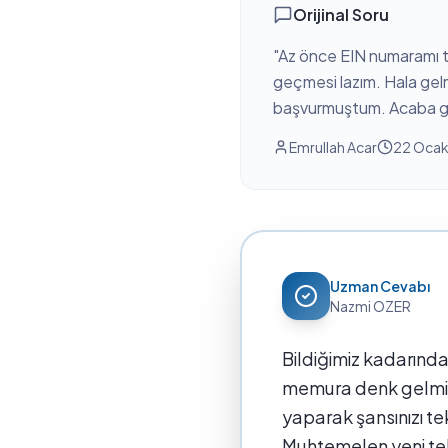
Orijinal Soru
"
Az önce EIN numaramı t
geçmesi lazım. Hala gel
başvurmuştum. Acaba geli
Emrullah Acar
22 Oca
Uzman Cevabı
Nazmi OZER
Bildiğimiz kadarında
memura denk gelmiş 
yaparak şansınızı te
Muhtemelen yeni tele