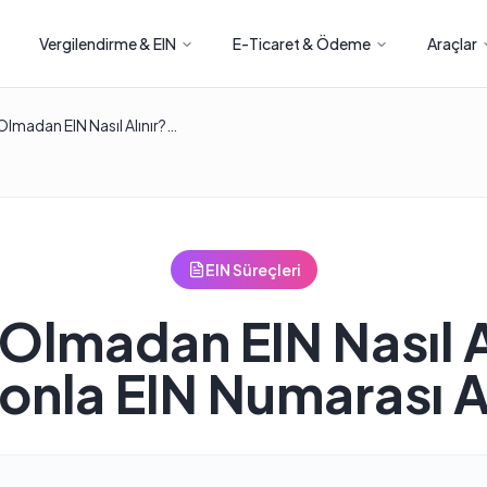
Vergilendirme & EIN
E-Ticaret & Ödeme
Araçlar
Faks Olmadan EIN Nasıl Alınır? Telefonla EIN Numarası Almak
EIN Süreçleri
Olmadan EIN Nasıl A
fonla EIN Numarası 