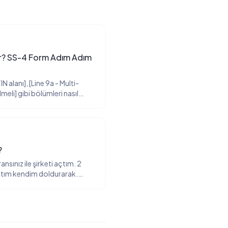
ur? SS-4 Form Adım Adım
N alanı], [Line 9a - Multi-
meli] gibi bölümleri nasıl
verdiği operating
dolduruyoruz? Bu soruyu son
ordu.
?
nsınız ile şirketi açtım. 2
tım kendim doldurarak.
ulaşmadı. Güncel işlem süresi