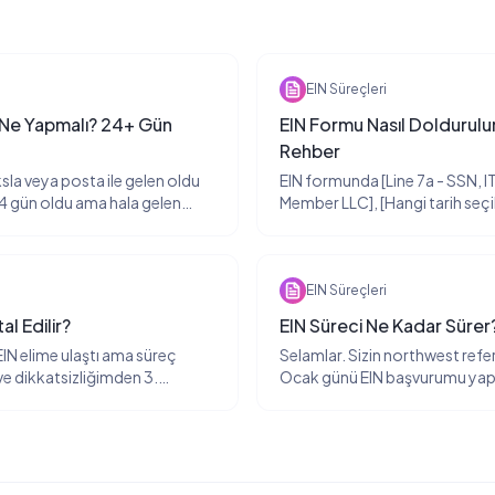
EIN Süreçleri
 Ne Yapmalı? 24+ Gün
EIN Formu Nasıl Doldurul
Rehber
la veya posta ile gelen oldu
EIN formunda [Line 7a - SSN, ITI
 gün oldu ama hala gelen
Member LLC], [Hangi tarih seçil
ası alma süreci çok uzadı, ne
doldurmalıyım? Northwest'in 
 ayda 20+ farklı müşterimiz
agreements belgesini biz mi 
6 ayda 15+ farklı müşterimiz s
EIN Süreçleri
al Edilir?
EIN Süreci Ne Kadar Sürer
EIN elime ulaştı ama süreç
Selamlar. Sizin northwest refera
ve dikkatsizliğimden 3.
Ocak günü EIN başvurumu yap
tim ve bu yeni bi başvuru
Henüz fax veya posta yolu ile 
 adet EIN numarası ulaştı.
nedir acaba?
 dolayı 2 farklı vergi
mu yine bir iptal dilekçesi ile