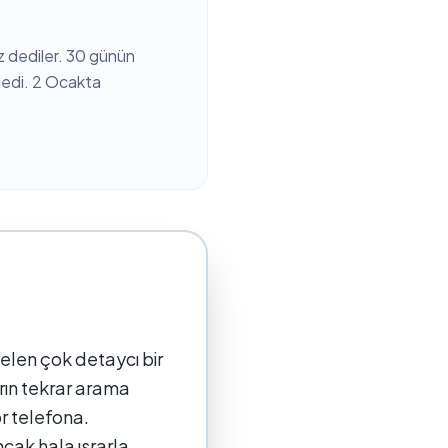
 dediler. 30 günün
medi. 2 Ocakta
elen çok detaycı bir
rın tekrar arama
or telefona.
cak hala ısrarla