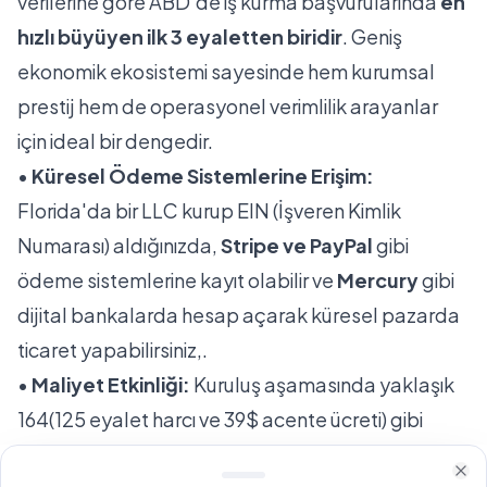
verilerine göre ABD'de iş kurma başvurularında
en
hızlı büyüyen ilk 3 eyaletten biridir
. Geniş
ekonomik ekosistemi sayesinde hem kurumsal
prestij hem de operasyonel verimlilik arayanlar
için ideal bir dengedir.
•
Küresel Ödeme Sistemlerine Erişim:
Florida'da bir LLC kurup EIN (İşveren Kimlik
Numarası) aldığınızda,
Stripe ve PayPal
gibi
ödeme sistemlerine kayıt olabilir ve
Mercury
gibi
dijital bankalarda hesap açarak küresel pazarda
ticaret yapabilirsiniz,.
•
Maliyet Etkinliği:
Kuruluş aşamasında yaklaşık
164(125 eyalet harcı ve 39$ acente ücreti) gibi
rekabetçi bir maliyetle süreç başlatılabilmektedir.