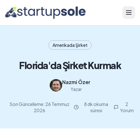
Menü
Amerikada Şirket
Florida'da Şirket Kurmak
Nazmi Özer
Yazar
Son Güncelleme:
26 Temmuz
8 dk okuma
2
2026
süresi
Yorum