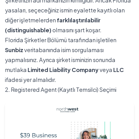
Şirketinizin adı markanızın kimliğidir. Ancak Florida
yasaları, seçeceğiniz ismin eyalette kayıtlı olan
diğer işletmelerden
farklılaştırılabilir
(distinguishable)
olmasını şart koşar.
Florida Şirketler Bölümü tarafından işletilen
Sunbiz
veritabanında
isim sorgulaması
yapmalısınız. Ayrıca şirket isminizin sonunda
mutlaka
Limited Liability Company
veya
LLC
ifadesi yer almalıdır.
2. Registered Agent (Kayıtlı Temsilci) Seçimi