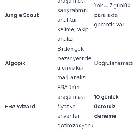
araştırması,
Yok — 7 günlük
satış tahmini,
Jungle Scout
para iade
anahtar
garantisi var
kelime, rakip
analizi
Birden çok
pazar yerinde
Algopix
Doğrulanamad
ürün ve kâr
marjı analizi
FBA ürün
araştırması,
10 günlük
FBA Wizard
fiyat ve
ücretsiz
envanter
deneme
optimizasyonu