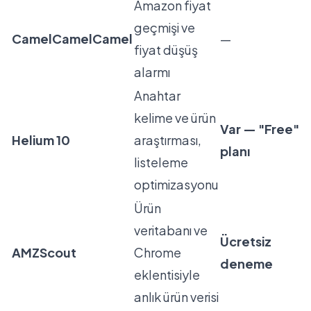
Amazon fiyat
geçmişi ve
CamelCamelCamel
—
fiyat düşüş
alarmı
Anahtar
kelime ve ürün
Var — "Free"
Helium 10
araştırması,
planı
listeleme
optimizasyonu
Ürün
veritabanı ve
Ücretsiz
AMZScout
Chrome
deneme
eklentisiyle
anlık ürün verisi