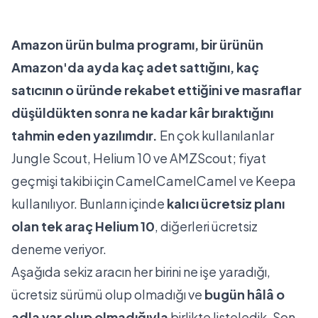
Amazon ürün bulma programı, bir ürünün
Amazon'da ayda kaç adet sattığını, kaç
satıcının o üründe rekabet ettiğini ve masraflar
düşüldükten sonra ne kadar kâr bıraktığını
tahmin eden yazılımdır.
En çok kullanılanlar
Jungle Scout, Helium 10 ve AMZScout; fiyat
geçmişi takibi için CamelCamelCamel ve Keepa
kullanılıyor. Bunların içinde
kalıcı ücretsiz planı
olan tek araç Helium 10
, diğerleri ücretsiz
deneme veriyor.
Aşağıda sekiz aracın her birini ne işe yaradığı,
ücretsiz sürümü olup olmadığı ve
bugün hâlâ o
adla var olup olmadığıyla
birlikte listeledik. Son