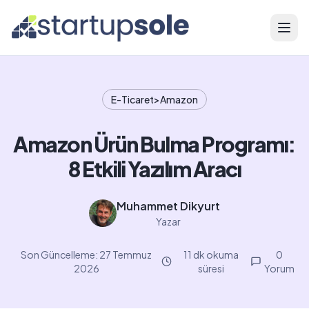
Menü
E-Ticaret>Amazon
Amazon Ürün Bulma Programı:
8 Etkili Yazılım Aracı
Muhammet Dikyurt
Yazar
Son Güncelleme:
27 Temmuz
11 dk okuma
0
2026
süresi
Yorum